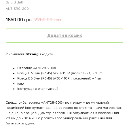
Saloid drill
ANT-SRG-200
1850.00
грн
2250.00
грн
Додати в кошик
У комплект
Strong
входить:
Свердло «ANT28-200»
Різець D6.0мм (Р6М5) 6/20-110R (посилений) – 1 шт
Різець D6.0мм (Р6М5) 6/30-110R (посилений) – 1 шт
ключ
інструкція з експлуатації
Свердло-балеринка «ANT28-200» по металу — це унікальний і
незамінний інструмент, єдиний свердло по сталі та інших матеріалах,
що дійсно працює. Діаметр свердління регулюється в діапазоні від
28 мм до 200 мм, що робить його універсальним рішенням для
багатьох завдань.