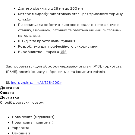
Діаметр різання: від 28 мм до 200 мм
Матеріал виробу: загартована сталь для тривалого терміну
служби
Підходить для роботи з: листовою сталлю, нержавіючою
сталлю, алюмінієм, латунню та багатьма іншими листовими
матеріалами.
Швидке та просте налаштування
Розроблено для професійного використання
Виробництво - Україна 🇺🇦
Застосовується для обробки нержавіючої сталі (Р18), чорної сталі
(Р6М5), алюмінію, латуні, бронзи, міді та інших матеріалів.
👉🏻
Інструкція для «ANT28-200»
Доставка
Оплата
Доставка
Спосіб доставки товару:
Нова пошта (відділення)
Нова пошта (поштомат)
Укрпошта
Самовивіз